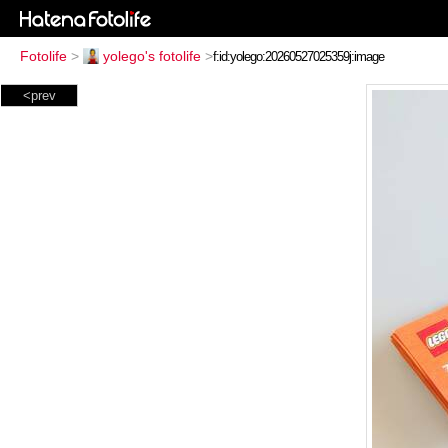
Fotolife
>
yolego's fotolife
>
<prev