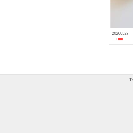
20260527
T