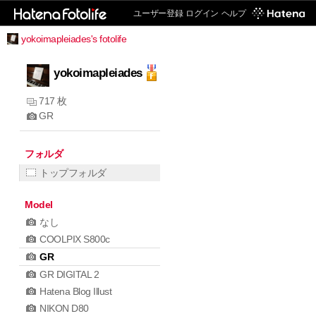
ユーザー登録
ログイン
ヘルプ
yokoimapleiades's fotolife
yokoimapleiades
717 枚
GR
フォルダ
トップフォルダ
Model
なし
COOLPIX S800c
GR
GR DIGITAL 2
Hatena Blog Illust
NIKON D80