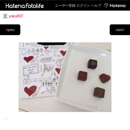
ユーザー登録
ログイン
ヘルプ
yoko807
<prev
next>