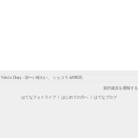
Yoko’s Diary - 深〜い味わい。 ショコラ &#9825;
規約違反を通報する
はてなフォトライフ
/
はじめての方へ
/
はてなブログ