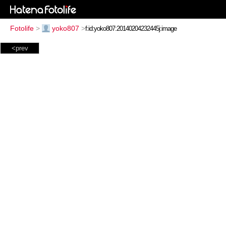
Fotolife
>
yoko807
>
<prev