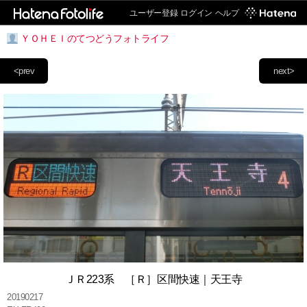
ユーザー登録
ログイン
ヘルプ
ＹＯＨＥＩのてつどうフォトライフ
<prev
next>
ＪＲ223系 ［Ｒ］区間快速｜天王寺
20190217