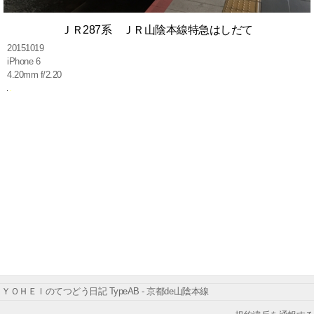
ＪＲ287系 ＪＲ山陰本線特急はしだて
20151019
iPhone 6
4.20mm f/2.20
ＹＯＨＥＩのてつどう日記 TypeAB - 京都de山陰本線