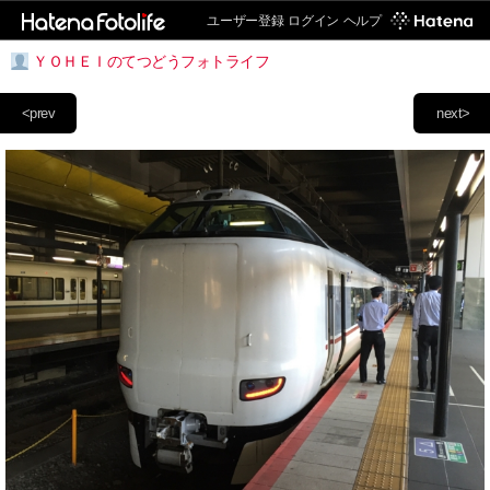
ユーザー登録
ログイン
ヘルプ
ＹＯＨＥＩのてつどうフォトライフ
<prev
next>