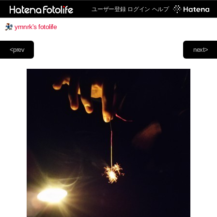
ユーザー登録
ログイン
ヘルプ
ymnrk's fotolife
<prev
next>