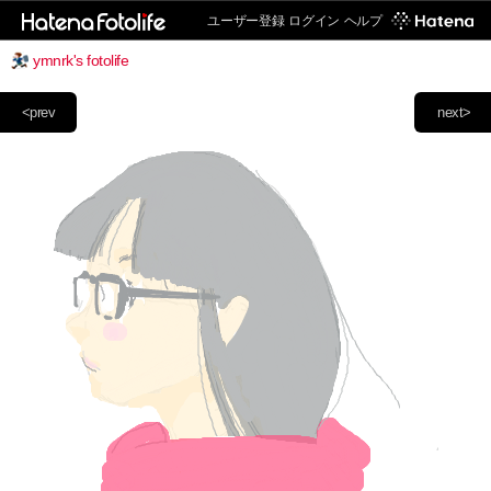
ユーザー登録
ログイン
ヘルプ
ymnrk's fotolife
<prev
next>