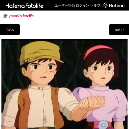
ユーザー登録
ログイン
ヘルプ
ymnrk's fotolife
<prev
next>