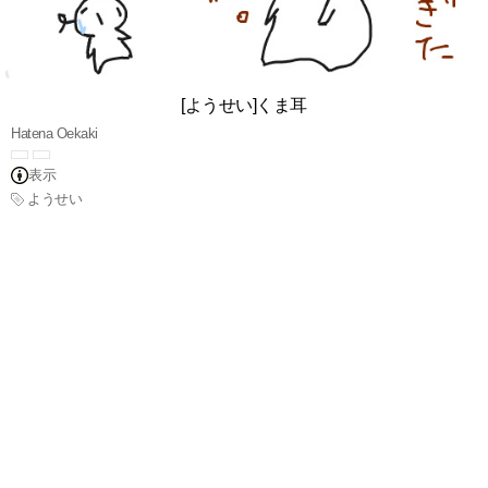
[ようせい]くま耳
Hatena Oekaki
表示
ようせい