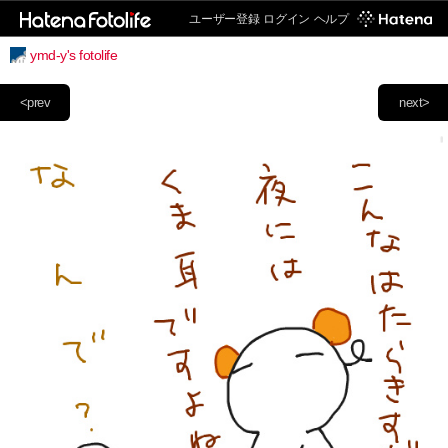
ユーザー登録
ログイン
ヘルプ
ymd-y's fotolife
<prev
next>