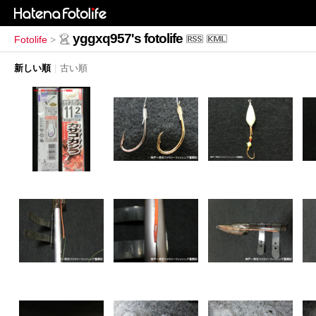
yggxq957's fotolife
Fotolife
>
新しい順
|
古い順