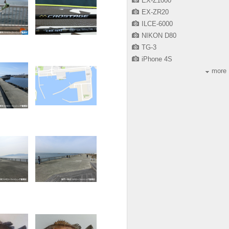
EX-Z1000
EX-ZR20
ILCE-6000
NIKON D80
TG-3
iPhone 4S
more