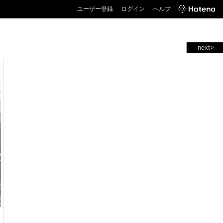
ユーザー登録
ログイン
ヘルプ
next>