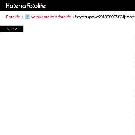
Fotolife
>
yatsugatake's fotolife
>
<prev