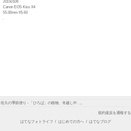
20150108
Canon EOS Kiss X4
55.00mm f/5.60
佐久の季節便り - 「ひろば」の植物、冬越し中…。
規約違反を通報する
はてなフォトライフ
/
はじめての方へ
/
はてなブログ