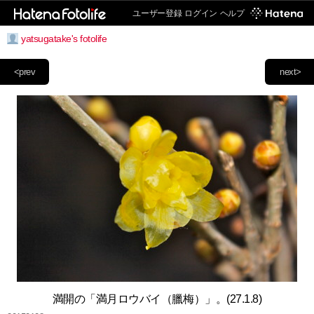
ユーザー登録
ログイン
ヘルプ
yatsugatake's fotolife
<prev
next>
満開の「満月ロウバイ（臘梅）」。(27.1.8)