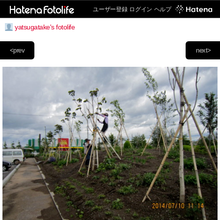
ユーザー登録
ログイン
ヘルプ
yatsugatake's fotolife
<prev
next>