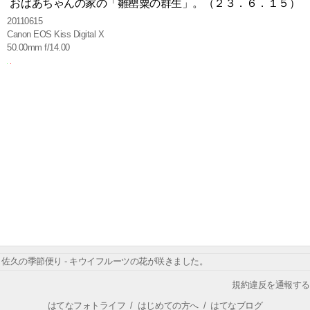
おばあちゃんの家の「雛罌粟の群生」。（２３．６．１５）
20110615
Canon EOS Kiss Digital X
50.00mm f/14.00
佐久の季節便り - キウイフルーツの花が咲きました。
規約違反を通報する
はてなフォトライフ
/
はじめての方へ
/
はてなブログ