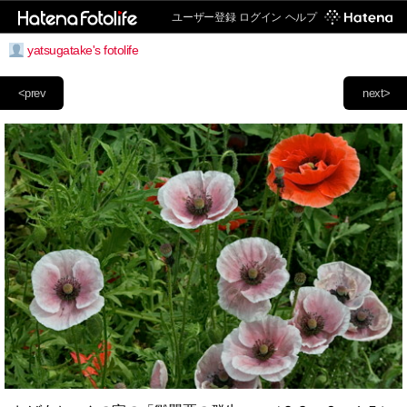
ユーザー登録
ログイン
ヘルプ
yatsugatake's fotolife
<prev
next>