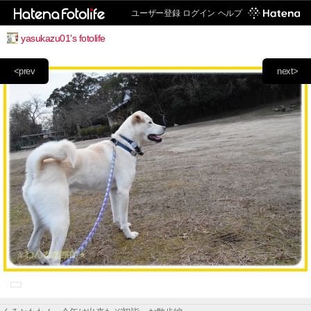
ユーザー登録
ログイン
ヘルプ
yasukazu01's fotolife
<prev
next>