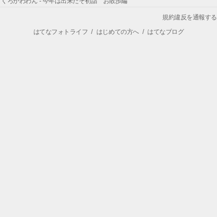
くろかわわん - 今年は出来たぞ初詣 お散歩編
規約違反を通報する
はてなフォトライフ
/
はじめての方へ
/
はてなブログ