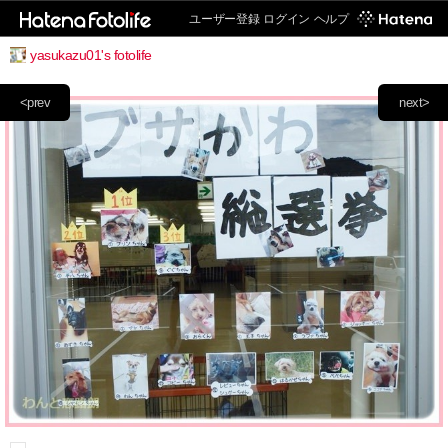
ユーザー登録
ログイン
ヘルプ
yasukazu01's fotolife
<prev
next>