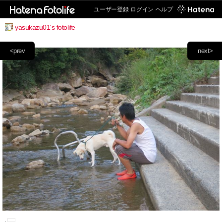
ユーザー登録
ログイン
ヘルプ
yasukazu01's fotolife
<prev
next>