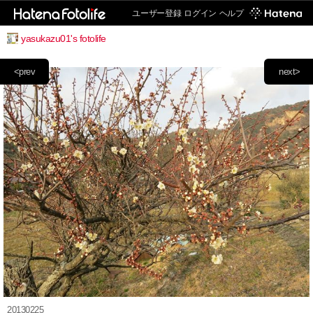
ユーザー登録
ログイン
ヘルプ
yasukazu01's fotolife
<prev
next>
20130225