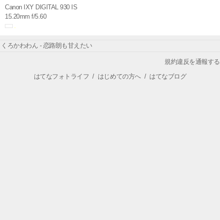
Canon IXY DIGITAL 930 IS
15.20mm f/5.60
くろかわわん - 恋路朗も甘えたい
規約違反を通報する
はてなフォトライフ
/
はじめての方へ
/
はてなブログ