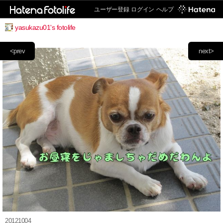
ユーザー登録
ログイン
ヘルプ
yasukazu01's fotolife
<prev
next>
20121004