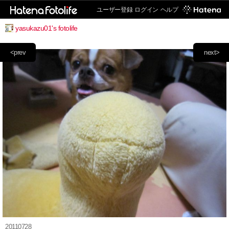
ユーザー登録
ログイン
ヘルプ
yasukazu01's fotolife
<prev
next>
20110728