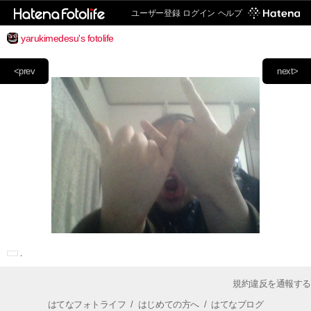
ユーザー登録
ログイン
ヘルプ
yarukimedesu's fotolife
<prev
next>
規約違反を通報する
はてなフォトライフ
/
はじめての方へ
/
はてなブログ