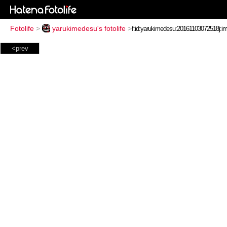
Fotolife
>
yarukimedesu's fotolife
>
<prev