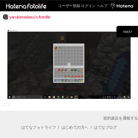
ユーザー登録
ログイン
ヘルプ
yarukimedesu's fotolife
next>
規約違反を通報する
はてなフォトライフ
/
はじめての方へ
/
はてなブログ