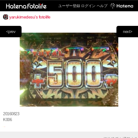
ユーザー登録
ログイン
ヘルプ
yarukimedesu's fotolife
<prev
next>
20160823
K006