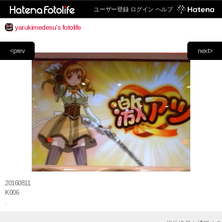
ユーザー登録
ログイン
ヘルプ
yarukimedesu's fotolife
<prev
next>
20160811
K006