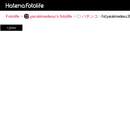
Fotolife
>
yarukimedesu's fotolife
>
パチンコ
>
<prev