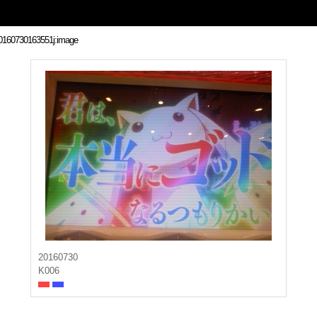
20160730
K006