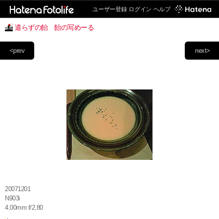
ユーザー登録
ログイン
ヘルプ
遣らずの飴 飴の写めーる
<prev
next>
20071201
N903i
4.00mm f/2.80