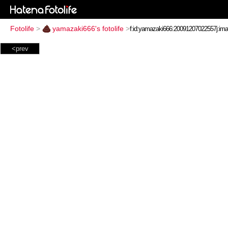
Fotolife
>
yamazaki666's fotolife
>
<prev