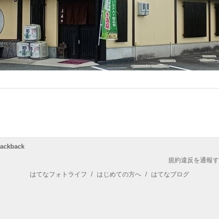
rackback
規約違反を通報す
はてなフォトライフ
/
はじめての方へ
/
はてなブログ