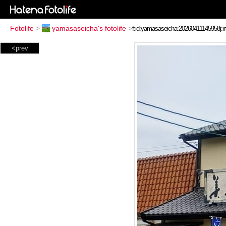
Fotolife
>
yamasaseicha's fotolife
>
<prev