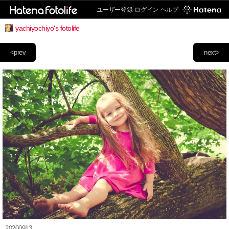
ユーザー登録
ログイン
ヘルプ
yachiyochiyo's fotolife
<prev
next>
20200913