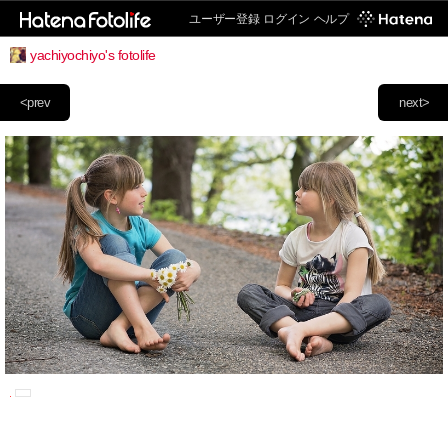
ユーザー登録
ログイン
ヘルプ
yachiyochiyo's fotolife
<prev
next>