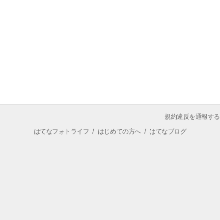
規約違反を通報する
はてなフォトライフ
/
はじめての方へ
/
はてなブログ