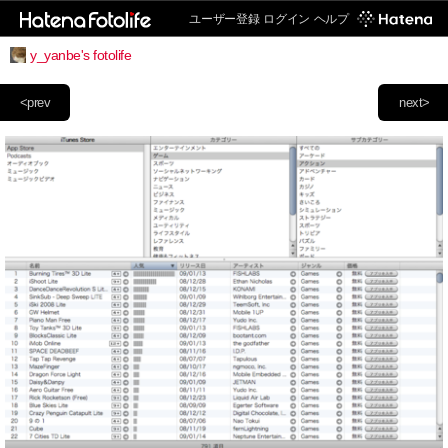
ユーザー登録
ログイン
ヘルプ
y_yanbe's fotolife
<prev
next>