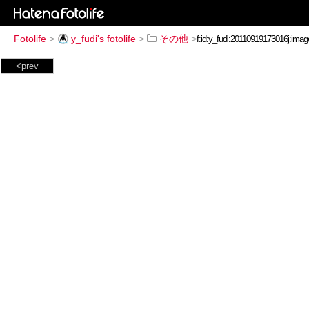
Fotolife
>
y_fudi's fotolife
>
その他
>
<prev