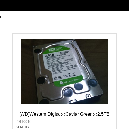
[WD]Western DigitalのCaviar Greenの2.5TB
20110919
SO-01B