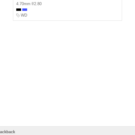
4.70mm f/2.80
WD
rackback