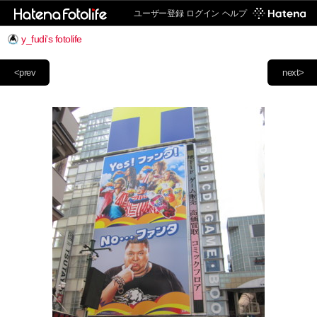
ユーザー登録
ログイン
ヘルプ
y_fudi's fotolife
<prev
next>