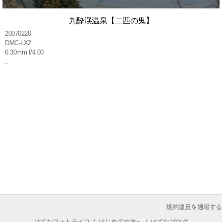
九酔渓温泉【二匹の鬼】
20070220
DMC-LX2
6.30mm f/4.00
規約違反を通報する
はてなフォトライフ
/
はじめての方へ
/
はてなブログ