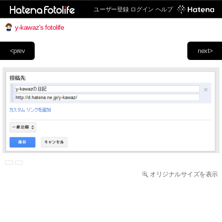
ユーザー登録
ログイン
ヘルプ
y-kawaz's fotolife
<prev
next>
オリジナルサイズを表示