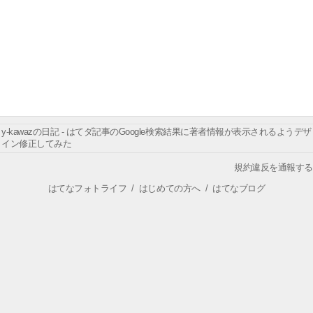
y-kawazの日記 - はてダ記事のGoogle検索結果に著者情報が表示されるようデザ
イン修正してみた
規約違反を通報する
はてなフォトライフ
/
はじめての方へ
/
はてなブログ