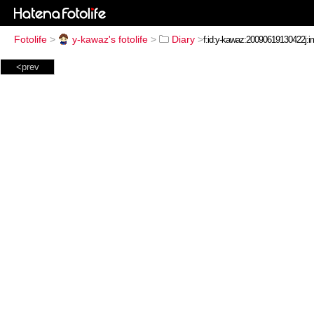
Fotolife
>
y-kawaz's fotolife
>
Diary
>
<prev