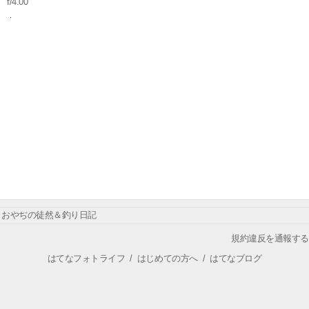
f/4.00
おやぢの徒然＆釣り日記
規約違反を通報する
はてなフォトライフ
/
はじめての方へ
/
はてなブログ