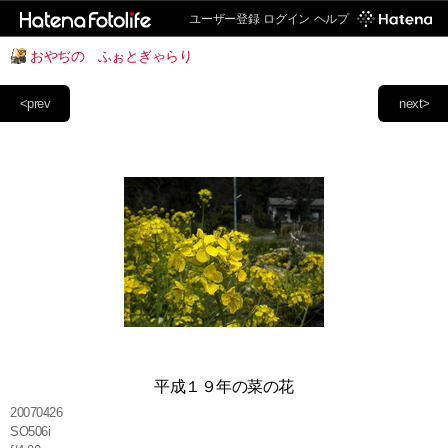
ユーザー登録
ログイン
ヘルプ
おやぢの ふぉとぎゃらり
<prev
next>
平成１９年の菜の花
20070426
SO506i