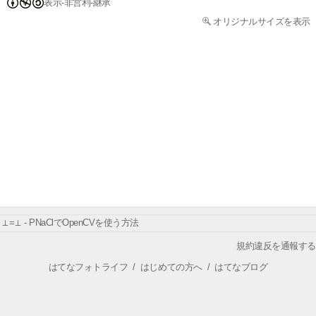
表示-非営利-継承
オリジナルサイズを表示
⊥=⊥ - PNaClでOpenCVを使う方法
規約違反を通報する
はてなフォトライフ
/
はじめての方へ
/
はてなブログ