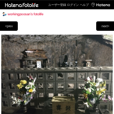
ユーザー登録
ログイン
ヘルプ
workingpoosan's fotolife
<prev
next>