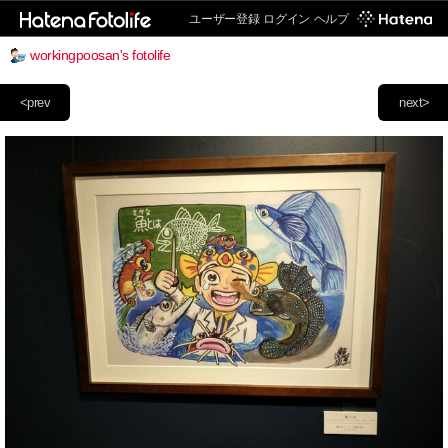
ユーザー登録
ログイン
ヘルプ
workingpoosan's fotolife
<prev
next>