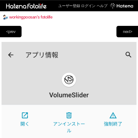
ユーザー登録
ログイン
ヘルプ
workingpoosan's fotolife
<prev
next>