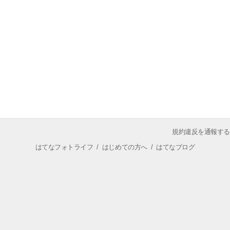
規約違反を通報する
はてなフォトライフ
/
はじめての方へ
/
はてなブログ