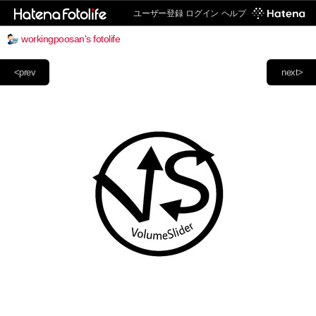
ユーザー登録
ログイン
ヘルプ
workingpoosan's fotolife
<prev
next>