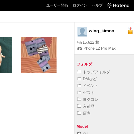
ユーザー登録
ログイン
ヘルプ
wing_kimoo
16,612 枚
iPhone 12 Pro Max
フォルダ
トップフォルダ
DMなど
イベント
ゲスト
ヨクコレ
入荷品
店内
Model
なし