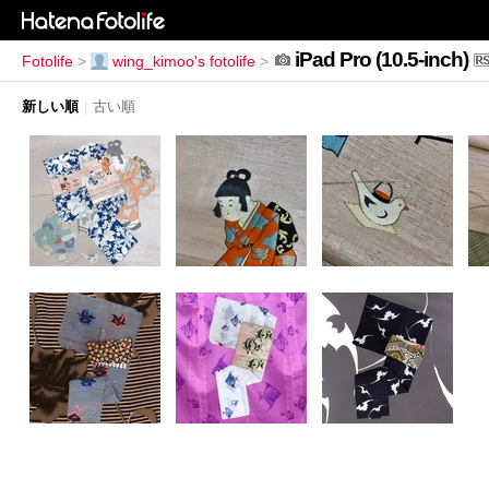
iPad Pro (10.5-inch)
Fotolife
>
wing_kimoo's fotolife
>
新しい順
|
古い順