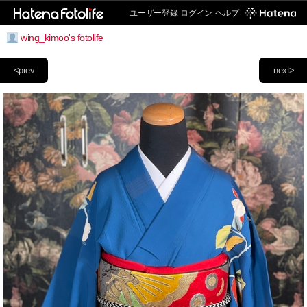
ユーザー登録
ログイン
ヘルプ
wing_kimoo's fotolife
<prev
next>