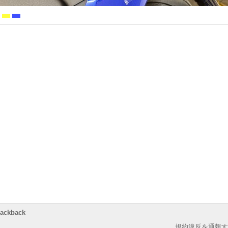
rackback
規約違反を通報す