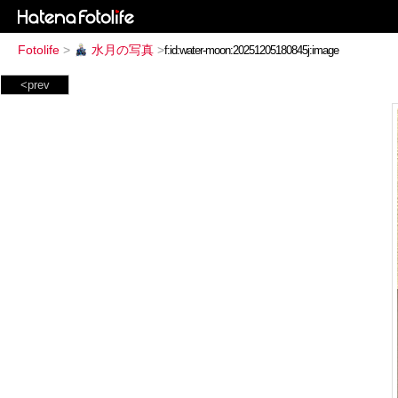
Fotolife
>
水月の写真
>
<prev