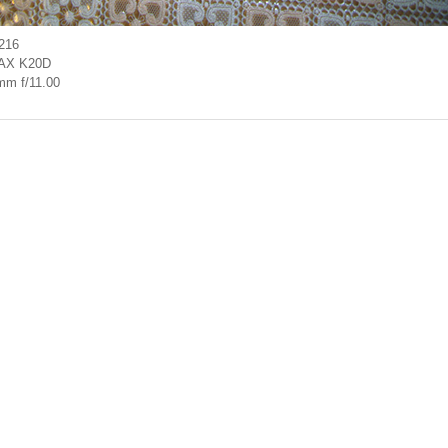
216
AX K20D
mm f/11.00