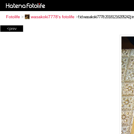
Fotolife
>
wasakoki7778's fotolife
>
<prev