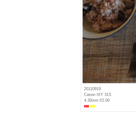
20110919
Canon IXY 31S
4.30mm f/2.00