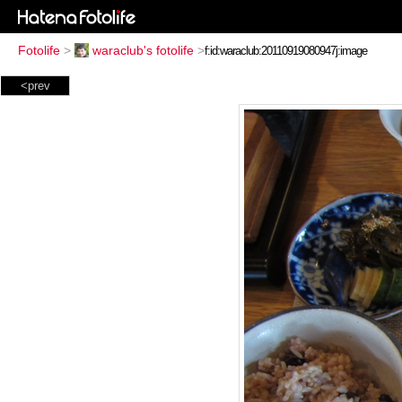
Fotolife
>
waraclub's fotolife
>
<prev