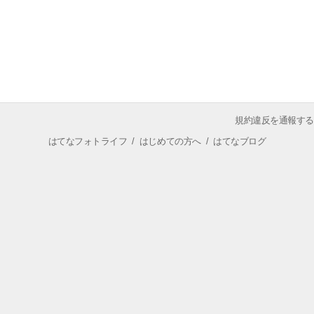
規約違反を通報する
はてなフォトライフ
/
はじめての方へ
/
はてなブログ