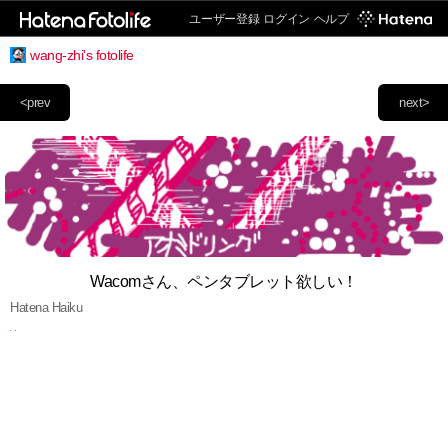
ユーザー登録
ログイン
ヘルプ
wang-zhi's fotolife
<prev
next>
Wacomさん、ペンタブレット欲しい！
Hatena Haiku